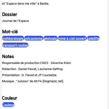
et "Espace dans ma ville" à Bastia.
Dossier
Journal de l'Espace
Mot-clé
météorologie
volcanisme
géologie
mine à ciel ouvert
satellite
transport routier
Notes
Responsable de production CNES : Séverine Klein
Rédaction : Daniel Fievet, Laurianne Geffroy.
Présentation : D. Fievet et JP Courbatze.
Musique : "Juissou" de Alt F4 (Dogmazic.net).
Couleur
Couleur