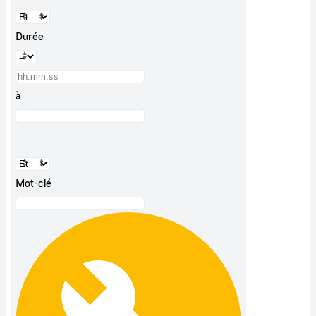
Durée
à
Mot-clé