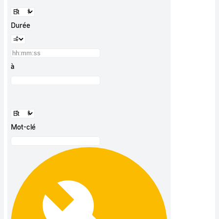
Durée
à
Mot-clé