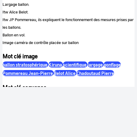
Largage ballon.
Itw Alice Belot.
Itw JP Pommereau, ils expliquent le fonctionnement des mesures prises par
les ballons.
Ballon en vol.
Image caméra de contrôle placée sur ballon
Mot clé image
ballon stratosphérique
Kiruna
scientifique
largage
gonflage
Pommereau Jean-Pierre
Belot Alice
Chadoutaud Pierre
Mot clé sequence
ballon stratosphérique
ozone
Meteo
SAOZ
ISAO
Notes
Musique : "Out of me" de YMN - Dogmuzic.net
Couleur