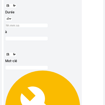
Durée
à
Mot-clé