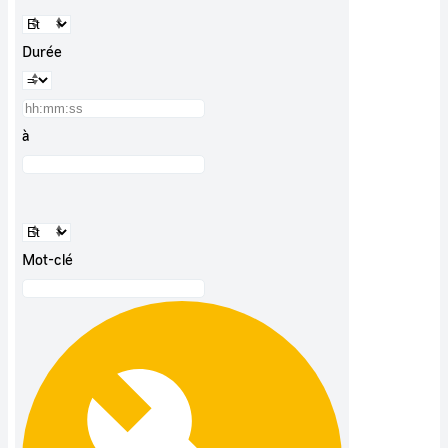
Durée
à
Mot-clé