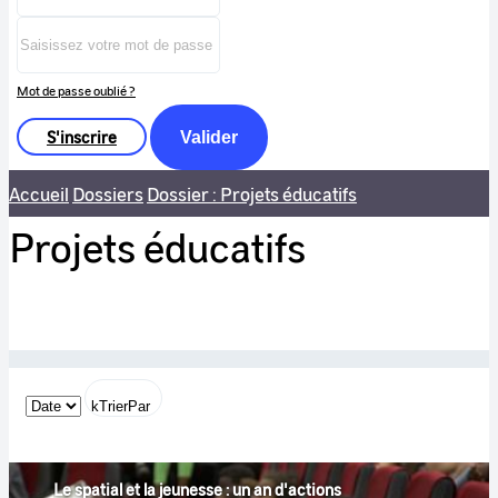
Mot de passe oublié ?
S'inscrire
Valider
Accueil
Dossiers
Dossier : Projets éducatifs
Projets éducatifs
kTrierPar
Le spatial et la jeunesse : un an d'actions