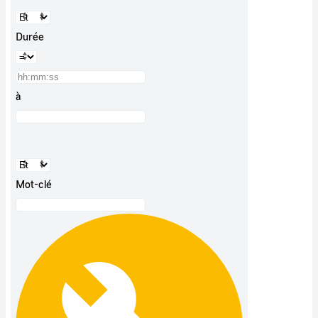
Durée
à
Mot-clé