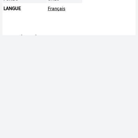
LANGUE
Français
Publication
ACCÈS
Grand public
Date et durée
DURÉE
00:07:11
DATE DE PRODUCTION
1987