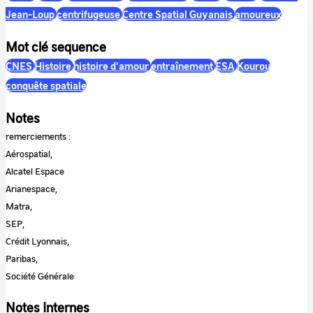
Jean-Loup
centrifugeuse
Centre Spatial Guyanais
amoureux
Mot clé sequence
CNES
Histoire
histoire d'amour
entraînement
ESA
Kourou
conquête spatiale
Notes
remerciements :
Aérospatial,
Alcatel Espace
Arianespace,
Matra,
SEP,
Crédit Lyonnais,
Paribas,
Société Générale
Notes Internes