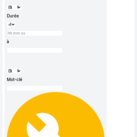
Durée
à
Mot-clé