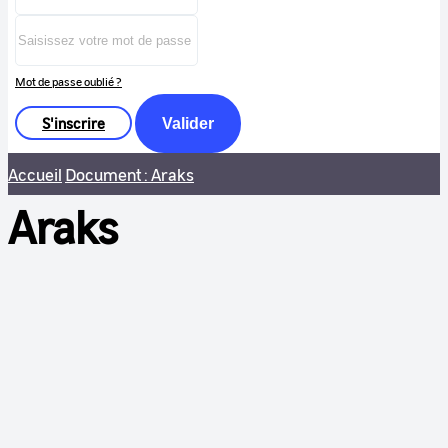
Mot de passe oublié ?
S'inscrire
Valider
Accueil
Document : Araks
Araks