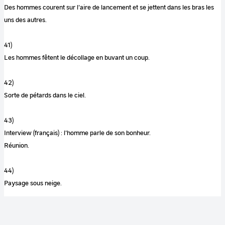
Des hommes courent sur l'aire de lancement et se jettent dans les bras les
uns des autres.
41)
Les hommes fêtent le décollage en buvant un coup.
42)
Sorte de pétards dans le ciel.
43)
Interview (français) : l'homme parle de son bonheur.
Réunion.
44)
Paysage sous neige.
45)
Images aurores boréales sur écrans.