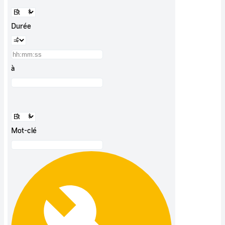
Durée
à
Mot-clé