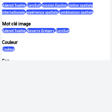
Adenot Sophie
EuroSuit
mission Epsilon
station spatiale
internationale
expérience spatiale
combinaison spatiale
Mot clé image
Adenot Sophie
Navarro Grégory
EuroSuit
Couleur
Couleur
Son
Sonore
Identification