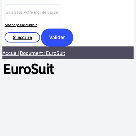
Mot de passe oublié ?
S'inscrire
Valider
Accueil
Document : EuroSuit
EuroSuit