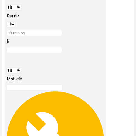
Durée
à
Mot-clé