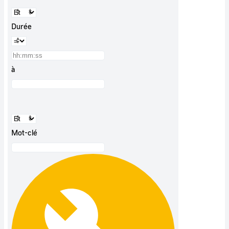
Durée
à
Mot-clé