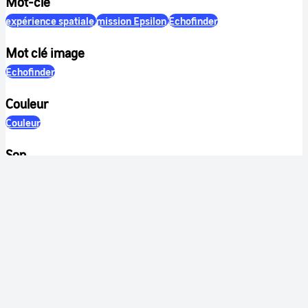
Mot-clé
expérience spatiale
mission Epsilon
Echofinder
Mot clé image
Echofinder
Couleur
Couleur
Son
Muet
Identification
RÉFÉRENCE
CNES-2026-00072