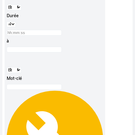
Durée
à
Mot-clé