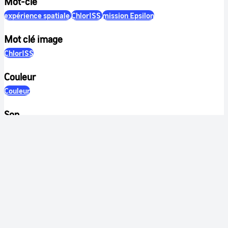
Mot-clé
expérience spatiale
ChlorISS
mission Epsilon
Mot clé image
ChlorISS
Couleur
Couleur
Son
Muet
Identification
RÉFÉRENCE
CNES-2026-00071