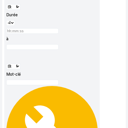
Durée
à
Mot-clé