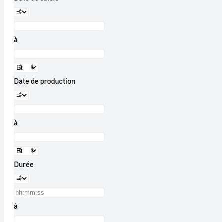
à
Date de production
à
Durée
à