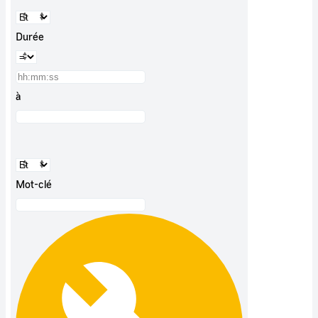
Durée
à
Mot-clé