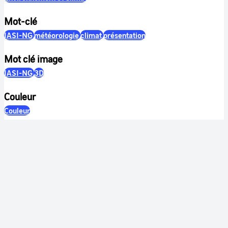
Mot-clé
IASI-NG
météorologie
climat
présentation
Mot clé image
IASI-NG
3D
Couleur
Couleur
Son
Sonore
Identification