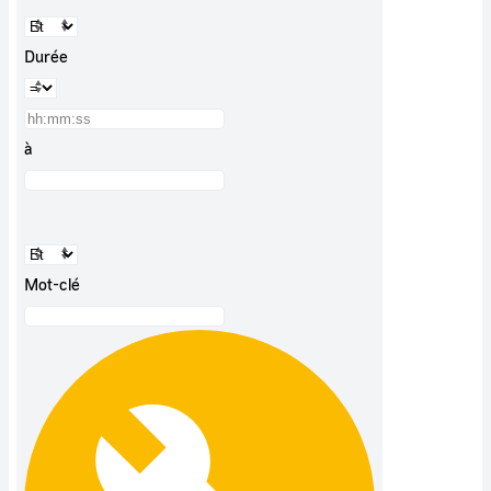
Durée
à
Mot-clé