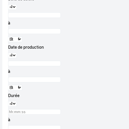
à
Date de production
à
Durée
à