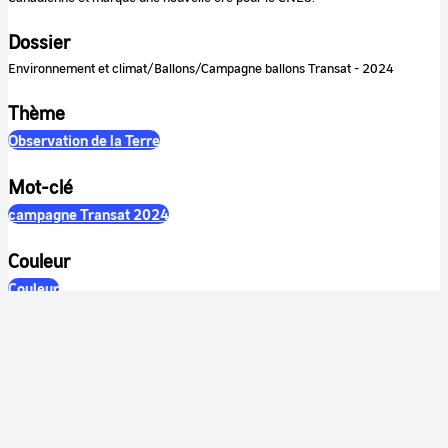
Dossier
Environnement et climat/Ballons/Campagne ballons Transat - 2024
Thème
Observation de la Terre
Mot-clé
campagne Transat 2024
Couleur
Couleur
Son
Sonore