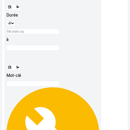
Durée
à
Mot-clé