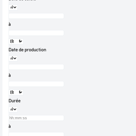
à
Date de production
à
Durée
à