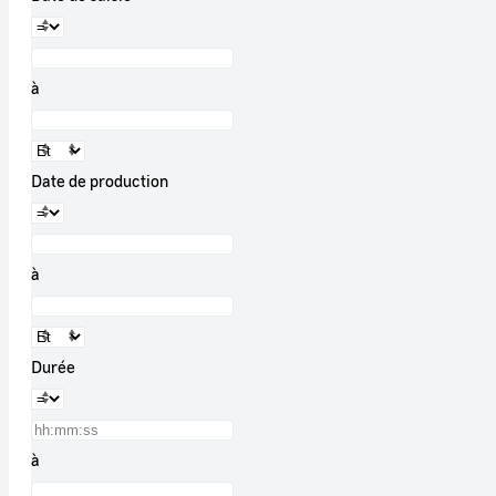
à
Date de production
à
Durée
à