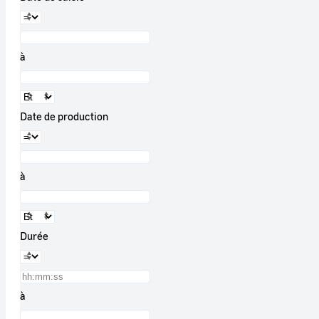
à
Date de production
à
Durée
à