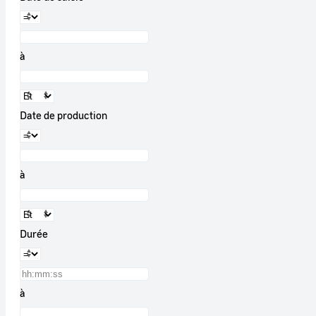
à
Date de production
à
Durée
à