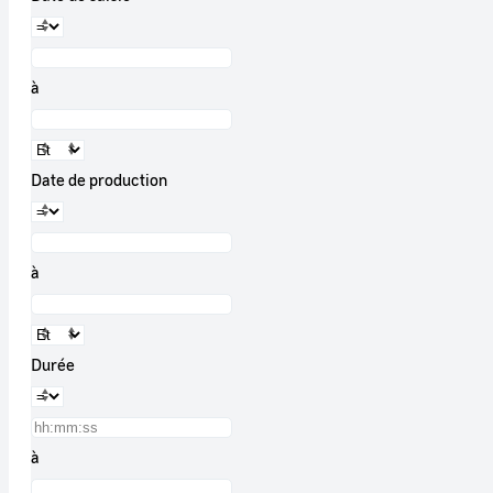
à
Date de production
à
Durée
à