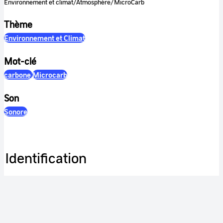
Environnement et climat/Atmosphère/MicroCarb
Thème
Environnement et Climat
Mot-clé
carbone
Microcarb
Son
Sonore
Identification
RÉFÉRENCE
CNES-2024-00387
ETAT DOCUMENT
valide