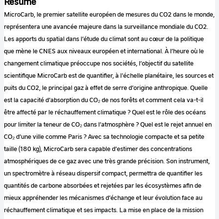
Résumé
MicroCarb, le premier satellite européen de mesures du CO2 dans le monde,
représentera une avancée majeure dans la surveillance mondiale du CO2.
Les apports du spatial dans l’étude du climat sont au cœur de la politique
que mène le CNES aux niveaux européen et international. À l’heure où le
changement climatique préoccupe nos sociétés, l’objectif du satellite
scientifique MicroCarb est de quantifier, à l'échelle planétaire, les sources et
puits du CO2, le principal gaz à effet de serre d’origine anthropique. Quelle
est la capacité d’absorption du CO₂ de nos forêts et comment cela va-t-il
être affecté par le réchauffement climatique ? Quel est le rôle des océans
pour limiter la teneur de CO₂ dans l’atmosphère ? Quel est le rejet annuel en
CO₂ d’une ville comme Paris ? Avec sa technologie compacte et sa petite
taille (180 kg), MicroCarb sera capable d’estimer des concentrations
atmosphériques de ce gaz avec une très grande précision. Son instrument,
un spectromètre à réseau dispersif compact, permettra de quantifier les
quantités de carbone absorbées et rejetées par les écosystèmes afin de
mieux appréhender les mécanismes d’échange et leur évolution face au
réchauffement climatique et ses impacts. La mise en place de la mission