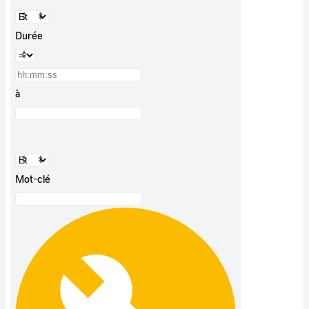
Durée
à
Mot-clé