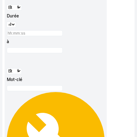
Durée
à
Mot-clé