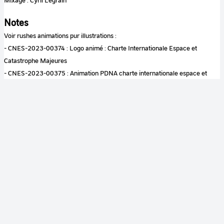
Notes
Voir rushes animations pur illustrations :
- CNES-2023-00374 : Logo animé : Charte Internationale Espace et
Catastrophe Majeures
- CNES-2023-00375 : Animation PDNA charte internationale espace et
catastrophe majeures
- CNES-2023-00376 : Animation : Risk cycle building resilience (Charte
Internationale Espace et Catastrophes Majeures)
- CNES-2023-00377 : Animation : Recovery Observatory Schedule
Couleur
Couleur
Son
Sonore