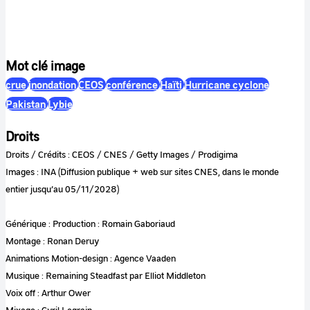
Mot clé image
crue
inondation
CEOS
conférence
Haïti
Hurricane cyclone
Pakistan
Lybie
Droits
Droits / Crédits : CEOS / CNES / Getty Images / Prodigima
Images : INA (Diffusion publique + web sur sites CNES, dans le monde
entier jusqu’au 05/11/2028)
Générique : Production : Romain Gaboriaud
Montage : Ronan Deruy
Animations Motion-design : Agence Vaaden
Musique : Remaining Steadfast par Elliot Middleton
Voix off : Arthur Ower
Mixage : Cyril Legrain