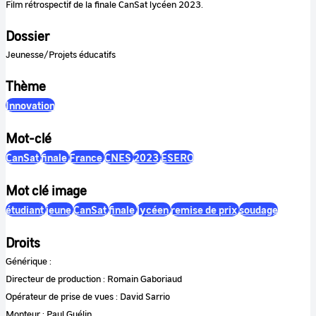
Film rétrospectif de la finale CanSat lycéen 2023.
Dossier
Jeunesse/Projets éducatifs
Thème
Innovation
Mot-clé
CanSat
finale
France
CNES
2023
ESERO
Mot clé image
étudiant
jeune
CanSat
finale
lycéen
remise de prix
soudage
Droits
Générique :
Directeur de production : Romain Gaboriaud
Opérateur de prise de vues : David Sarrio
Monteur : Paul Guélin