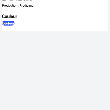
Production : Prodigima
Couleur
Couleur
Son
Sonore
Identification
RÉFÉRENCE
CNES-2023-00153
ETAT DOCUMENT
valide
TYPE DE DOCUMENT
document monté