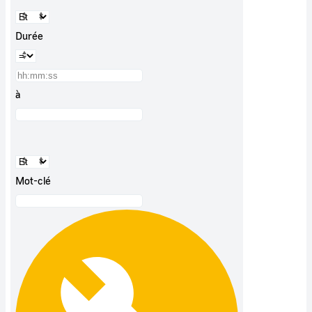
Durée
à
Mot-clé