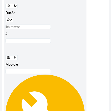
Durée
à
Mot-clé