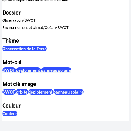
Dossier
Observation/SWOT
Environnement et climat/Océan/SWOT
Thème
Observation de la Terre
Mot-clé
SWOT
déploiement
panneau solaire
Mot clé image
SWOT
orbite
déploiement
panneau solaire
Couleur
Couleur
Son