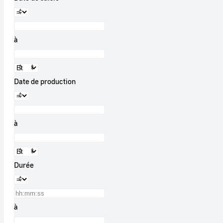
à
Date de production
à
Durée
à