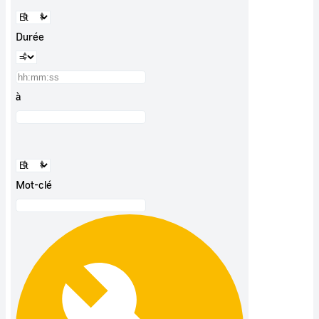
Durée
à
Mot-clé