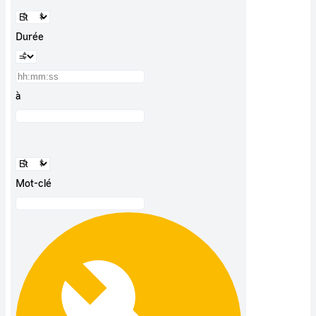
Durée
à
Mot-clé