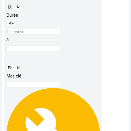
Durée
à
Mot-clé