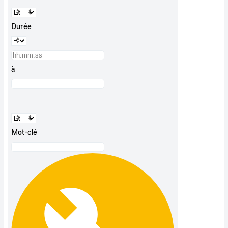
Durée
à
Mot-clé