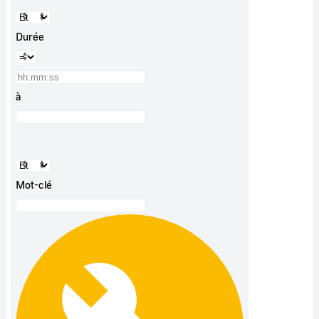
Durée
à
Mot-clé