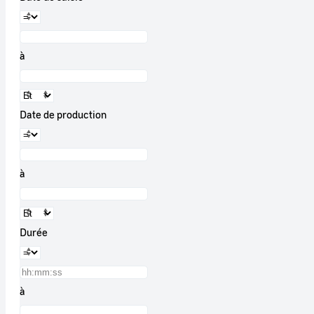
à
Date de production
à
Durée
à