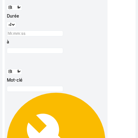
Durée
à
Mot-clé