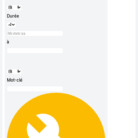
Durée
à
Mot-clé