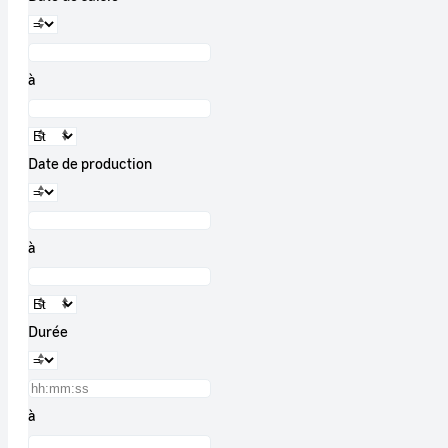
à
Date de production
à
Durée
à