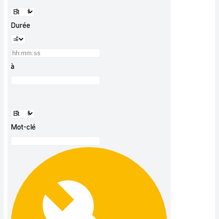
Durée
à
Mot-clé