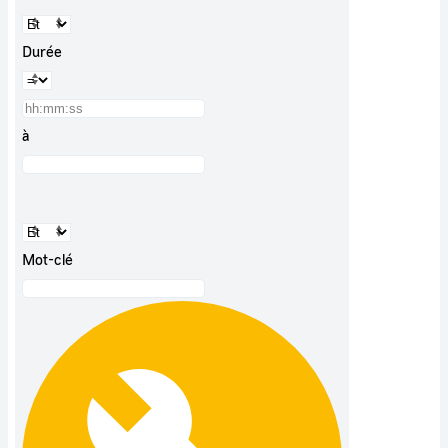
Durée
à
Mot-clé