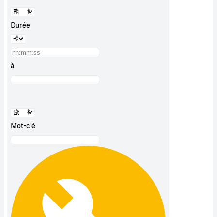
Durée
à
Mot-clé