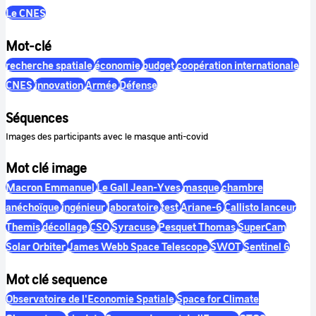
Le CNES
Mot-clé
recherche spatiale
économie
budget
coopération internationale
CNES
innovation
Armée
Défense
Séquences
Images des participants avec le masque anti-covid
Mot clé image
Macron Emmanuel
Le Gall Jean-Yves
masque
chambre
anéchoïque
ingénieur
laboratoire
test
Ariane-6
Callisto lanceur
Themis
décollage
CSO
Syracuse
Pesquet Thomas
SuperCam
Solar Orbiter
James Webb Space Telescope
SWOT
Sentinel 6
Mot clé sequence
Observatoire de l'Economie Spatiale
Space for Climate