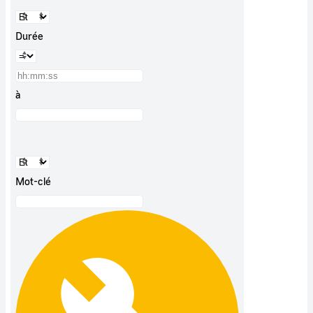
Durée
à
Mot-clé