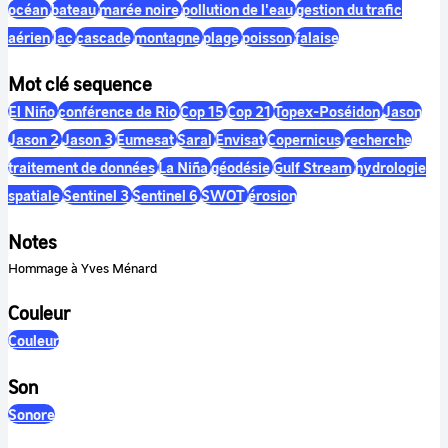
océan
bateau
marée noire
pollution de l'eau
gestion du trafic
aérien
lac
cascade
montagne
plage
poisson
falaise
Mot clé sequence
El Niño
conférence de Rio
Cop 15
Cop 21
Topex-Poséidon
Jason
Jason 2
Jason 3
Eumesat
Saral
Envisat
Copernicus
recherche
traitement de données
La Niña
géodésie
Gulf Stream
hydrologie
spatiale
Sentinel 3
Sentinel 6
SWOT
érosion
Notes
Hommage à Yves Ménard
Couleur
Couleur
Son
Sonore