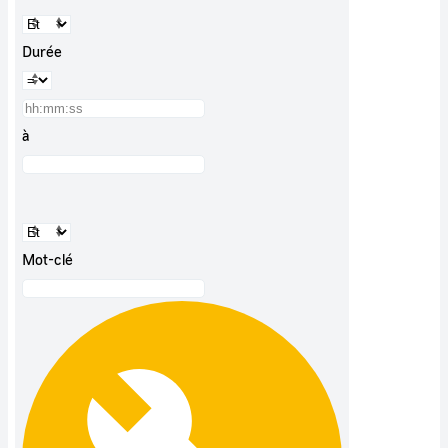
Durée
à
Mot-clé