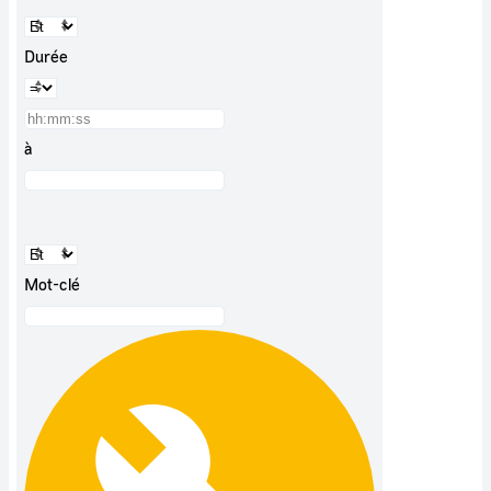
Durée
à
Mot-clé