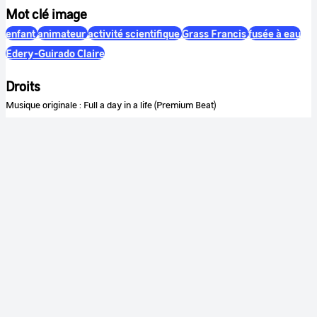
Mot clé image
enfant
animateur
activité scientifique
Grass Francis
fusée à eau
Edery-Guirado Claire
Droits
Musique originale : Full a day in a life (Premium Beat)
Notes Internes
Réf : EspaceDansMaVille_Master_v2.mov
Couleur
Couleur
Son
Sonore