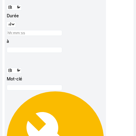
Durée
à
Mot-clé