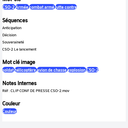
CSO-2
Armée
combat armé
lutte contre
Séquences
Anticipation
Décision
Souveraineté
CSO-2 Le lancement
Mot clé image
soldat
hélicoptère
avion de chasse
explosion
CSO-2
Notes Internes
Réf : CLIP CONF DE PRESSE CSO-2.mov
Couleur
Couleur
Son