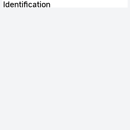
Identification
RÉFÉRENCE
CNES-2020-00591
ETAT DOCUMENT
valide
TYPE DE DOCUMENT
document sonore
FONDS
CNES
LANGUE
Français
COPYRIGHT
CNES - Mai 2019
Publication