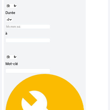
Durée
à
Mot-clé