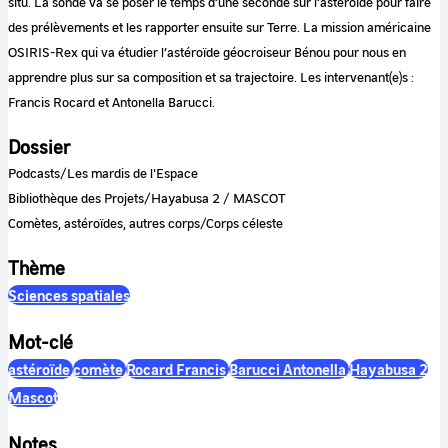
situ. La sonde va se poser le temps d’une seconde sur l’astéroïde pour faire
des prélèvements et les rapporter ensuite sur Terre. La mission américaine
OSIRIS-Rex qui va étudier l’astéroïde géocroiseur Bénou pour nous en
apprendre plus sur sa composition et sa trajectoire. Les intervenant(e)s :
Francis Rocard et Antonella Barucci.
Dossier
Podcasts/Les mardis de l'Espace
Bibliothèque des Projets/Hayabusa 2 / MASCOT
Comètes, astéroïdes, autres corps/Corps céleste
Thème
Sciences spatiales
Mot-clé
astéroïde
comète
Rocard Francis
Barucci Antonella
Hayabusa 2
Mascot
Notes