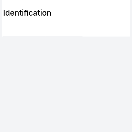
Identification
RÉFÉRENCE
CNES-2020-00590
ETAT DOCUMENT
valide
TYPE DE DOCUMENT
document sonore
FONDS
CNES
LANGUE
Français
COPYRIGHT
CNES - Mars 2019
Publication