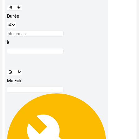
Durée
à
Mot-clé