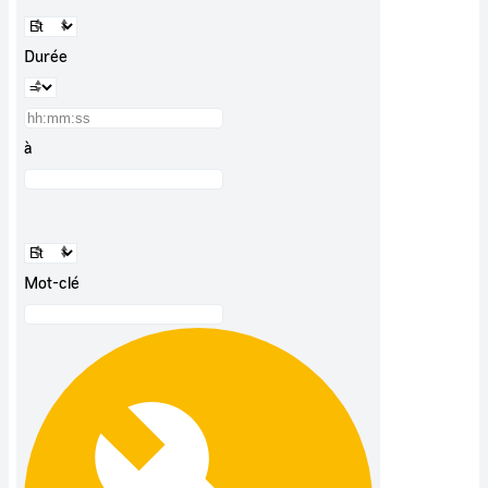
Durée
à
Mot-clé