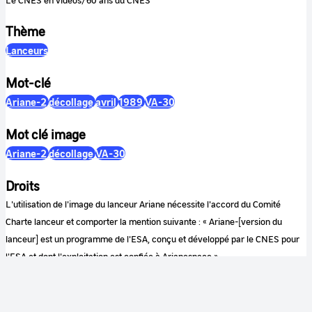
Thème
Lanceurs
Mot-clé
Ariane-2
décollage
avril
1989
VA-30
Mot clé image
Ariane-2
décollage
VA-30
Droits
L'utilisation de l'image du lanceur Ariane nécessite l'accord du Comité
Charte lanceur et comporter la mention suivante : « Ariane-[version du
lanceur] est un programme de l'ESA, conçu et développé par le CNES pour
l'ESA et dont l'exploitation est confiée à Arianespace »
Couleur
Couleur