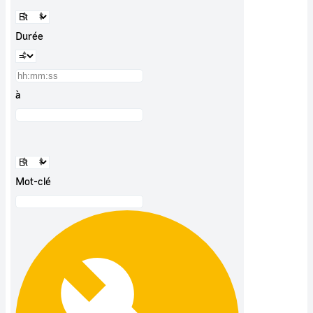
Durée
à
Mot-clé