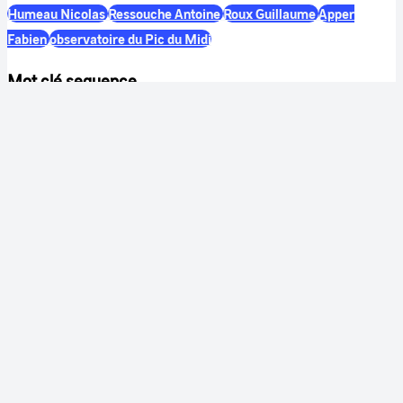
Humeau Nicolas
Ressouche Antoine
Roux Guillaume
Apper
Fabien
observatoire du Pic du Midi
Mot clé sequence
projet Janus
lumière zodiacale
Voie Lactée
Notes
Version sans sous titres en français : Eye_Sat_2018_montageseul
Disponible pour les réseaux sociaux.
Couleur
Couleur
Son
Sonore