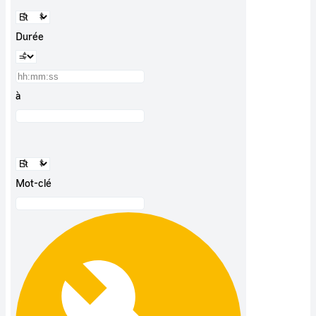
Durée
à
Mot-clé