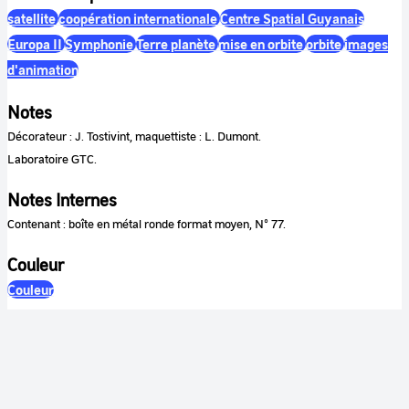
satellite
coopération internationale
Centre Spatial Guyanais
Europa II
Symphonie
Terre planète
mise en orbite
orbite
images
d'animation
Notes
Décorateur : J. Tostivint, maquettiste : L. Dumont.
Laboratoire GTC.
Notes Internes
Contenant : boîte en métal ronde format moyen, N° 77.
Couleur
Couleur
Son
Sonore