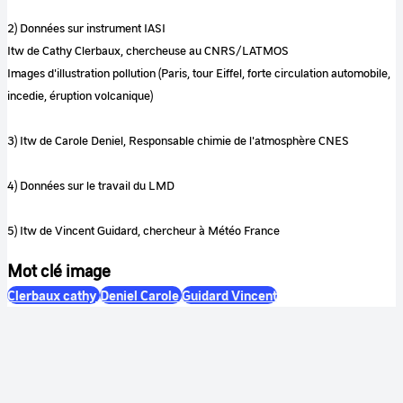
2) Données sur instrument IASI
Itw de Cathy Clerbaux, chercheuse au CNRS/LATMOS
Images d'illustration pollution (Paris, tour Eiffel, forte circulation automobile,
incedie, éruption volcanique)
3) Itw de Carole Deniel, Responsable chimie de l'atmosphère CNES
4) Données sur le travail du LMD
5) Itw de Vincent Guidard, chercheur à Météo France
Mot clé image
Clerbaux cathy
Deniel Carole
Guidard Vincent
Notes
Version française : 26_10_2018-VIDEO-IASI-VERSION-
FRANCAISE_apple pro res