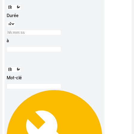
Durée
à
Mot-clé