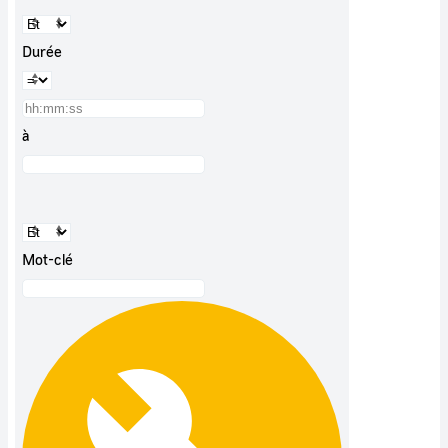
Durée
à
Mot-clé