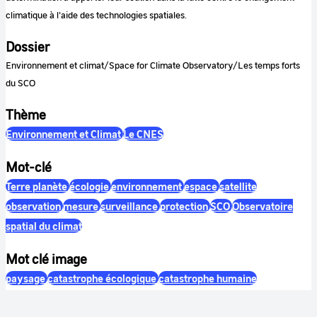
climatique à l'aide des technologies spatiales.
Dossier
Environnement et climat/Space for Climate Observatory/Les temps forts
du SCO
Thème
Environnement et Climat
Le CNES
Mot-clé
Terre planète
écologie
environnement
espace
satellite
observation
mesure
surveillance
protection
SCO
Observatoire
spatial du climat
Mot clé image
paysage
catastrophe écologique
catastrophe humaine
catastrophe industrielle
catastrophe naturelle
satellite
Terre