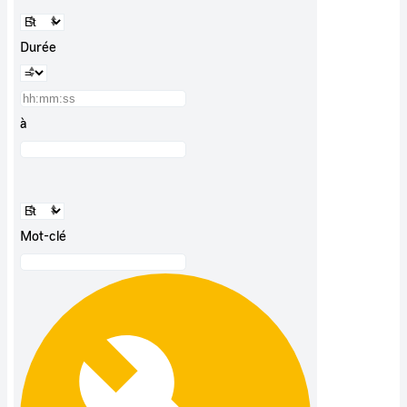
Durée
à
Mot-clé