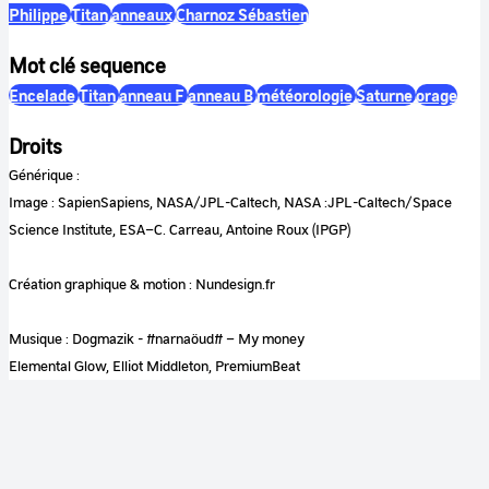
Philippe
Titan
anneaux
Charnoz Sébastien
Mot clé sequence
Encelade
Titan
anneau F
anneau B
météorologie
Saturne
orage
Droits
Générique :
Image : SapienSapiens, NASA/JPL-Caltech, NASA :JPL-Caltech/Space
Science Institute, ESA–C. Carreau, Antoine Roux (IPGP)
Création graphique & motion : Nundesign.fr
Musique : Dogmazik - #narnaöud# – My money
Elemental Glow, Elliot Middleton, PremiumBeat
Notes
Lieux de tournage : CNES Paris Les Halles, Observatoire de Paris, IPGP